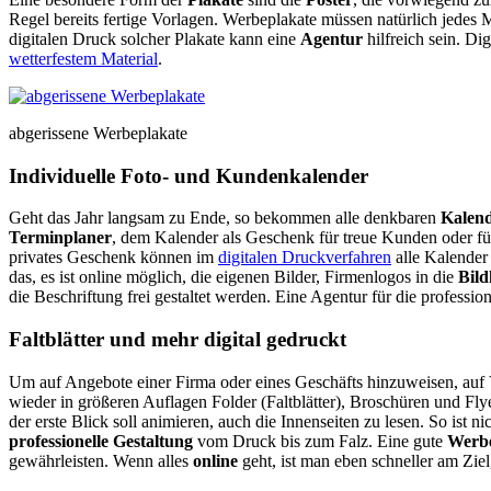
Regel bereits fertige Vorlagen. Werbeplakate müssen natürlich jedes
digitalen Druck solcher Plakate kann eine
Agentur
hilfreich sein. Di
wetterfestem Material
.
abgerissene Werbeplakate
Individuelle Foto- und Kundenkalender
Geht das Jahr langsam zu Ende, so bekommen alle denkbaren
Kalen
Terminplaner
, dem Kalender als Geschenk für treue Kunden oder fü
privates Geschenk können im
digitalen Druckverfahren
alle Kalender
das, es ist online möglich, die eigenen Bilder, Firmenlogos in die
Bild
die Beschriftung frei gestaltet werden. Eine Agentur für die professi
Faltblätter und mehr digital gedruckt
Um auf Angebote einer Firma oder eines Geschäfts hinzuweisen, auf 
wieder in größeren Auflagen Folder (Faltblätter), Broschüren und Fly
der erste Blick soll animieren, auch die Innenseiten zu lesen. So ist
professionelle Gestaltung
vom Druck bis zum Falz. Eine gute
Werb
gewährleisten. Wenn alles
online
geht, ist man eben schneller am Zie