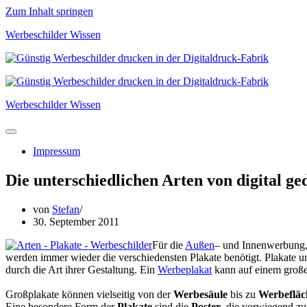
Zum Inhalt springen
Werbeschilder Wissen
Werbeschilder Wissen
Navigations-
Menü
Impressum
Die unterschiedlichen Arten von digital g
von
Stefan
30. September 2011
Für die
Außen
– und Innenwerbung, 
werden immer wieder die verschiedensten Plakate benötigt. Plakate 
durch die Art ihrer Gestaltung. Ein
Werbeplakat
kann auf einem große
Großplakate können vielseitig von der
Werbesäule
bis zu
Werbefläc
Eine besondere Form der
Plakate
sind die
Poster
, die vorwiegend zu