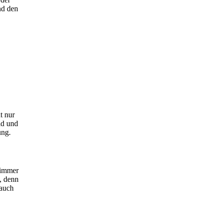
nd den
t nur
ld und
ung.
 immer
, denn
 auch