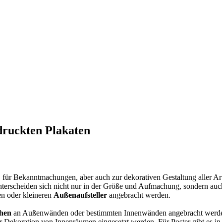
edruckten Plakaten
für Bekanntmachungen, aber auch zur dekorativen Gestaltung aller Ar
unterscheiden sich nicht nur in der Größe und Aufmachung, sondern auc
n oder kleineren
Außenaufsteller
angebracht werden.
hen
an Außenwänden oder bestimmten Innenwänden angebracht werd
r Dekoration von Innenräumen eingesetzt werden. Für Poster gibt es in